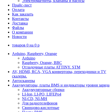
Электромагниты, клапаны и насосы
Прайс-лист
Оплата
Как заказать
Контакты
Доставка
Файлы
О компании
Новости
товаров
0
на
0
p
Arduino, Raspberry, Orange
Arduino
Raspberry, Orange, BBC
Отладочные платы ATTINY. STM
AV, HDMI, RCA, VGA конверторы, переходники и TV
скалеры.
Автосканеры
Аккумуляторы, платы BMS и индикаторы уровня заряда
Аккумуляторные сборки
LI-Ion, LI-PO, LIFEPo4
NI-CD, NI-MH
Для радиотелефонов
Свинцово-кислотные