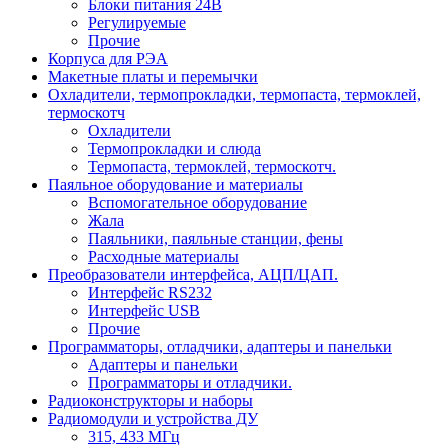
Блоки питания 24В
Регулируемые
Прочие
Корпуса для РЭА
Макетные платы и перемычки
Охладители, термопрокладки, термопаста, термоклей,
термоскотч
Охладители
Термопрокладки и слюда
Термопаста, термоклей, термоскотч.
Паяльное оборудование и материалы
Вспомогательное оборудование
Жала
Паяльники, паяльные станции, фены
Расходные материалы
Преобразователи интерфейса, АЦП/ЦАП.
Интерфейс RS232
Интерфейс USB
Прочие
Программаторы, отладчики, адаптеры и панельки
Адаптеры и панельки
Программаторы и отладчики.
Радиоконструкторы и наборы
Радиомодули и устройства ДУ
315, 433 МГц