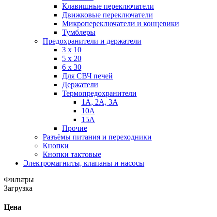
Клавишные переключатели
Движковые переключатели
Микропереключатели и концевики
Тумблеры
Предохранители и держатели
3 х 10
5 х 20
6 х 30
Для СВЧ печей
Держатели
Термопредохранители
1А, 2А, 3А
10А
15А
Прочие
Разъёмы питания и переходники
Кнопки
Кнопки тактовые
Электромагниты, клапаны и насосы
Фильтры
Загрузка
Цена