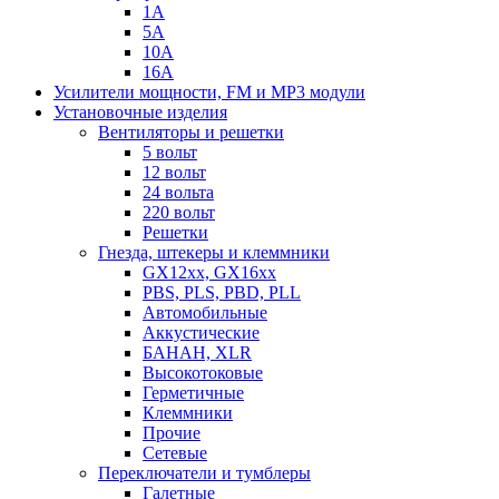
1А
5А
10А
16А
Усилители мощности, FM и MP3 модули
Установочные изделия
Вентиляторы и решетки
5 вольт
12 вольт
24 вольта
220 вольт
Решетки
Гнезда, штекеры и клеммники
GX12xx, GX16xx
PBS, PLS, PBD, PLL
Автомобильные
Аккустические
БАНАН, XLR
Высокотоковые
Герметичные
Клеммники
Прочие
Сетевые
Переключатели и тумблеры
Галетные