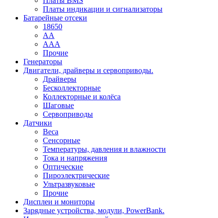
Платы BMS
Платы индикации и сигнализаторы
Батарейные отсеки
18650
AA
AAA
Прочие
Генераторы
Двигатели, драйверы и сервоприводы.
Драйверы
Бесколлекторные
Коллекторные и колёса
Шаговые
Сервоприводы
Датчики
Веса
Сенсорные
Температуры, давления и влажности
Тока и напряжения
Оптические
Пироэлектрические
Ультразвуковые
Прочие
Дисплеи и мониторы
Зарядные устройства, модули, PowerBank.