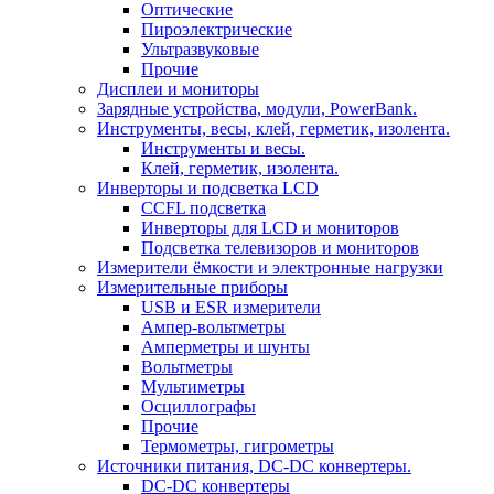
Оптические
Пироэлектрические
Ультразвуковые
Прочие
Дисплеи и мониторы
Зарядные устройства, модули, PowerBank.
Инструменты, весы, клей, герметик, изолента.
Инструменты и весы.
Клей, герметик, изолента.
Инверторы и подсветка LCD
CCFL подсветка
Инверторы для LCD и мониторов
Подсветка телевизоров и мониторов
Измерители ёмкости и электронные нагрузки
Измерительные приборы
USB и ESR измерители
Ампер-вольтметры
Амперметры и шунты
Вольтметры
Мультиметры
Осциллографы
Прочие
Термометры, гигрометры
Источники питания, DC-DC конвертеры.
DC-DC конвертеры