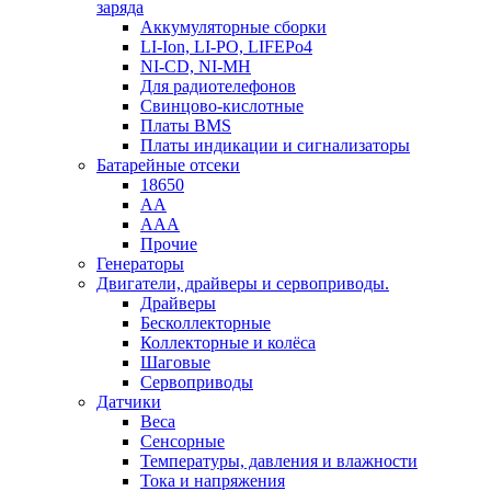
заряда
Аккумуляторные сборки
LI-Ion, LI-PO, LIFEPo4
NI-CD, NI-MH
Для радиотелефонов
Свинцово-кислотные
Платы BMS
Платы индикации и сигнализаторы
Батарейные отсеки
18650
AA
AAA
Прочие
Генераторы
Двигатели, драйверы и сервоприводы.
Драйверы
Бесколлекторные
Коллекторные и колёса
Шаговые
Сервоприводы
Датчики
Веса
Сенсорные
Температуры, давления и влажности
Тока и напряжения