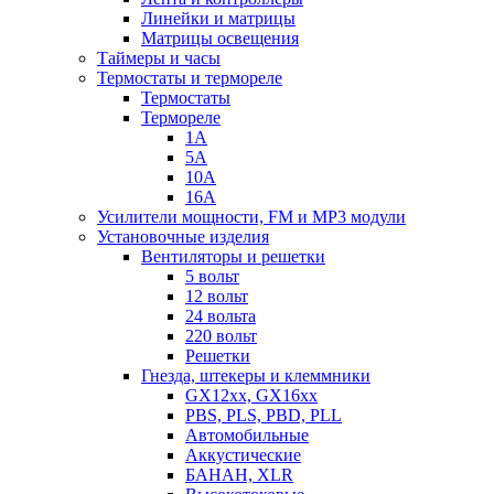
Линейки и матрицы
Матрицы освещения
Таймеры и часы
Термостаты и термореле
Термостаты
Термореле
1А
5А
10А
16А
Усилители мощности, FM и MP3 модули
Установочные изделия
Вентиляторы и решетки
5 вольт
12 вольт
24 вольта
220 вольт
Решетки
Гнезда, штекеры и клеммники
GX12xx, GX16xx
PBS, PLS, PBD, PLL
Автомобильные
Аккустические
БАНАН, XLR