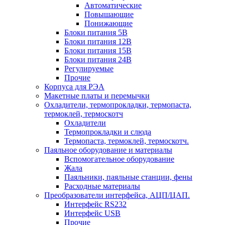
Автоматические
Повышающие
Понижающие
Блоки питания 5В
Блоки питания 12В
Блоки питания 15В
Блоки питания 24В
Регулируемые
Прочие
Корпуса для РЭА
Макетные платы и перемычки
Охладители, термопрокладки, термопаста,
термоклей, термоскотч
Охладители
Термопрокладки и слюда
Термопаста, термоклей, термоскотч.
Паяльное оборудование и материалы
Вспомогательное оборудование
Жала
Паяльники, паяльные станции, фены
Расходные материалы
Преобразователи интерфейса, АЦП/ЦАП.
Интерфейс RS232
Интерфейс USB
Прочие