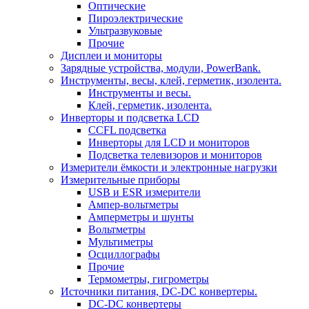
Оптические
Пироэлектрические
Ультразвуковые
Прочие
Дисплеи и мониторы
Зарядные устройства, модули, PowerBank.
Инструменты, весы, клей, герметик, изолента.
Инструменты и весы.
Клей, герметик, изолента.
Инверторы и подсветка LCD
CCFL подсветка
Инверторы для LCD и мониторов
Подсветка телевизоров и мониторов
Измерители ёмкости и электронные нагрузки
Измерительные приборы
USB и ESR измерители
Ампер-вольтметры
Амперметры и шунты
Вольтметры
Мультиметры
Осциллографы
Прочие
Термометры, гигрометры
Источники питания, DC-DC конвертеры.
DC-DC конвертеры