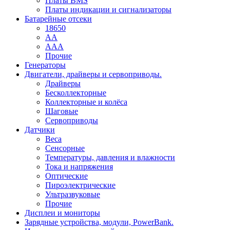
Платы BMS
Платы индикации и сигнализаторы
Батарейные отсеки
18650
AA
AAA
Прочие
Генераторы
Двигатели, драйверы и сервоприводы.
Драйверы
Бесколлекторные
Коллекторные и колёса
Шаговые
Сервоприводы
Датчики
Веса
Сенсорные
Температуры, давления и влажности
Тока и напряжения
Оптические
Пироэлектрические
Ультразвуковые
Прочие
Дисплеи и мониторы
Зарядные устройства, модули, PowerBank.