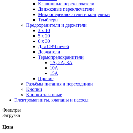
Клавишные переключатели
Движковые переключатели
Микропереключатели и концевики
Тумблеры
Предохранители и держатели
3 х 10
5 х 20
6 х 30
Для СВЧ печей
Держатели
Термопредохранители
1А, 2А, 3А
10А
15А
Прочие
Разъёмы питания и переходники
Кнопки
Кнопки тактовые
Электромагниты, клапаны и насосы
Фильтры
Загрузка
Цена