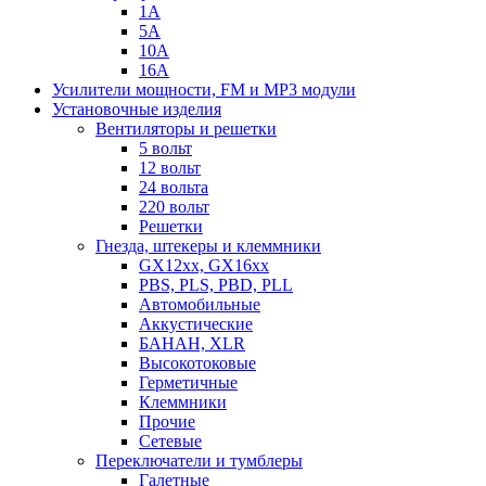
1А
5А
10А
16А
Усилители мощности, FM и MP3 модули
Установочные изделия
Вентиляторы и решетки
5 вольт
12 вольт
24 вольта
220 вольт
Решетки
Гнезда, штекеры и клеммники
GX12xx, GX16xx
PBS, PLS, PBD, PLL
Автомобильные
Аккустические
БАНАН, XLR
Высокотоковые
Герметичные
Клеммники
Прочие
Сетевые
Переключатели и тумблеры
Галетные