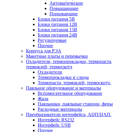
Автоматические
Повышающие
Понижающие
Блоки питания 5В
Блоки питания 12В
Блоки питания 15В
Блоки питания 24В
Регулируемые
Прочие
Корпуса для РЭА
Макетные платы и перемычки
Охладители, термопрокладки, термопаста,
термоклей, термоскотч
Охладители
Термопрокладки и слюда
Термопаста, термоклей, термоскотч.
Паяльное оборудование и материалы
Вспомогательное оборудование
Жала
Паяльники, паяльные станции, фены
Расходные материалы
Преобразователи интерфейса, АЦП/ЦАП.
Интерфейс RS232
Интерфейс USB
Прочие