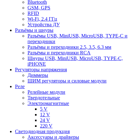
Bluetooth
GSM, GPS
RFID
Wi-Fi, 2.4 ГГц
Устройства ДУ
Разъёмы и шнуры
Разъёмы USB, MiniUSB, MicroUSB, TYPE-C и
переходники
Разъёмы и переходники 2.5, 3.5, 6.3 мм
Разъёмы и переходники RCA
Шнуры USB, MiniUSB, MicroUSB, TYPE-C,
iPHONE
Регуляторы напряжения
Диммеры
ШИМ регуляторы и силовые модули
Реле
Релейные модули
Твердотельные
Электромагнитные
5 V
12 V
24 V
220 V
Светодиодная продукция
Аксессуары и драйверы