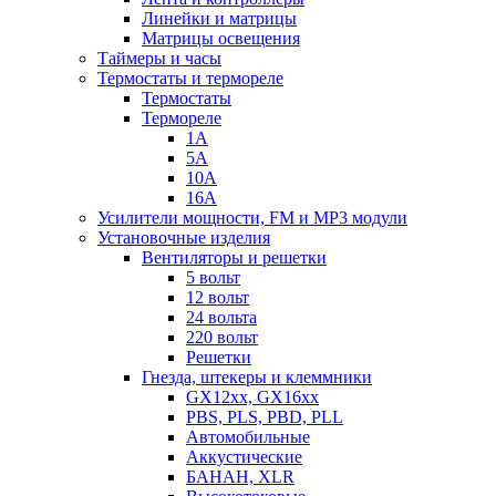
Линейки и матрицы
Матрицы освещения
Таймеры и часы
Термостаты и термореле
Термостаты
Термореле
1А
5А
10А
16А
Усилители мощности, FM и MP3 модули
Установочные изделия
Вентиляторы и решетки
5 вольт
12 вольт
24 вольта
220 вольт
Решетки
Гнезда, штекеры и клеммники
GX12xx, GX16xx
PBS, PLS, PBD, PLL
Автомобильные
Аккустические
БАНАН, XLR