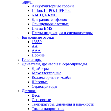
заряда
Аккумуляторные сборки
LI-Ion, LI-PO, LIFEPo4
NI-CD, NI-MH
Для радиотелефонов
Свинцово-кислотные
Платы BMS
Платы индикации и сигнализаторы
Батарейные отсеки
18650
AA
AAA
Прочие
Генераторы
Двигатели, драйверы и сервоприводы.
Драйверы
Бесколлекторные
Коллекторные и колёса
Шаговые
Сервоприводы
Датчики
Веса
Сенсорные
Температуры, давления и влажности
Тока и напряжения