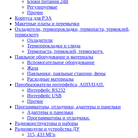
Блоки питания 24В
Регулируемые
Прочие
Корпуса для РЭА
Макетные платы и перемычки
Охладители, термопрокладки, термопаста, термоклей,
термоскотч
Охладители
Термопрокладки и слюда
Термопаста, термоклей, термоскотч.
Паяльное оборудование и материалы
Вспомогательное оборудование
Жала
Паяльники, паяльные станции, фены
Расходные материалы
Преобразователи интерфейса, АЦП/ЦАП.
Интерфейс RS232
Интерфейс USB
Прочие
Программаторы, отладчики, адаптеры и панельки
Адаптеры и панельки
Программаторы и отладчики.
Радиоконструкторы и наборы
Радиомодули и устройства ДУ
315, 433 МГц