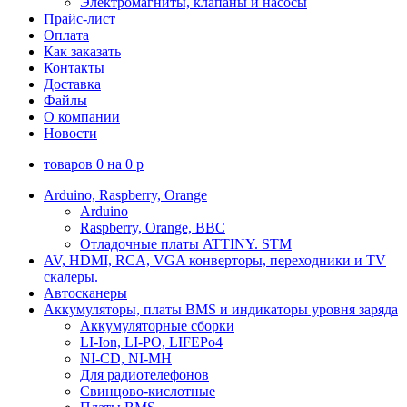
Электромагниты, клапаны и насосы
Прайс-лист
Оплата
Как заказать
Контакты
Доставка
Файлы
О компании
Новости
товаров
0
на
0
p
Arduino, Raspberry, Orange
Arduino
Raspberry, Orange, BBC
Отладочные платы ATTINY. STM
AV, HDMI, RCA, VGA конверторы, переходники и TV
скалеры.
Автосканеры
Аккумуляторы, платы BMS и индикаторы уровня заряда
Аккумуляторные сборки
LI-Ion, LI-PO, LIFEPo4
NI-CD, NI-MH
Для радиотелефонов
Свинцово-кислотные