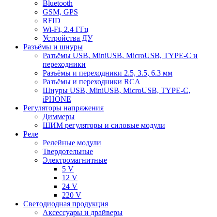
Bluetooth
GSM, GPS
RFID
Wi-Fi, 2.4 ГГц
Устройства ДУ
Разъёмы и шнуры
Разъёмы USB, MiniUSB, MicroUSB, TYPE-C и
переходники
Разъёмы и переходники 2.5, 3.5, 6.3 мм
Разъёмы и переходники RCA
Шнуры USB, MiniUSB, MicroUSB, TYPE-C,
iPHONE
Регуляторы напряжения
Диммеры
ШИМ регуляторы и силовые модули
Реле
Релейные модули
Твердотельные
Электромагнитные
5 V
12 V
24 V
220 V
Светодиодная продукция
Аксессуары и драйверы