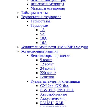
Линейки и матрицы
Матрицы освещения
Таймеры и часы
Термостаты и термореле
Термостаты
Термореле
1А
5А
10А
16А
Усилители мощности, FM и MP3 модули
Установочные изделия
Вентиляторы и решетки
5 вольт
12 вольт
24 вольта
220 вольт
Решетки
Гнезда, штекеры и клеммники
GX12xx, GX16xx
PBS, PLS, PBD, PLL
Автомобильные
Аккустические
БАНАН, XLR