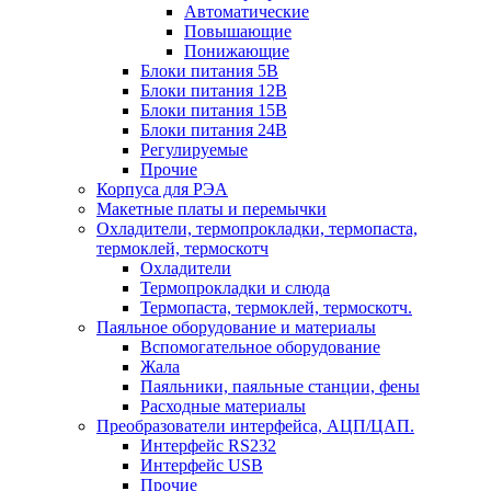
Автоматические
Повышающие
Понижающие
Блоки питания 5В
Блоки питания 12В
Блоки питания 15В
Блоки питания 24В
Регулируемые
Прочие
Корпуса для РЭА
Макетные платы и перемычки
Охладители, термопрокладки, термопаста,
термоклей, термоскотч
Охладители
Термопрокладки и слюда
Термопаста, термоклей, термоскотч.
Паяльное оборудование и материалы
Вспомогательное оборудование
Жала
Паяльники, паяльные станции, фены
Расходные материалы
Преобразователи интерфейса, АЦП/ЦАП.
Интерфейс RS232
Интерфейс USB
Прочие