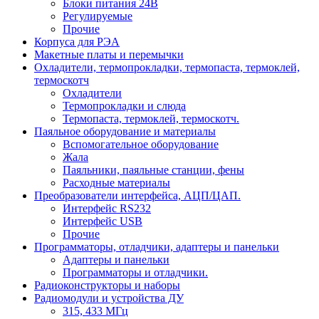
Блоки питания 24В
Регулируемые
Прочие
Корпуса для РЭА
Макетные платы и перемычки
Охладители, термопрокладки, термопаста, термоклей,
термоскотч
Охладители
Термопрокладки и слюда
Термопаста, термоклей, термоскотч.
Паяльное оборудование и материалы
Вспомогательное оборудование
Жала
Паяльники, паяльные станции, фены
Расходные материалы
Преобразователи интерфейса, АЦП/ЦАП.
Интерфейс RS232
Интерфейс USB
Прочие
Программаторы, отладчики, адаптеры и панельки
Адаптеры и панельки
Программаторы и отладчики.
Радиоконструкторы и наборы
Радиомодули и устройства ДУ
315, 433 МГц