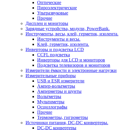
Оптические
Пироэлектрические
Ультразвуковые
Прочие
Дисплеи и мониторы
Зарядные устройства, модули, PowerBank.
Инструменты, весы, клей, герметик, изолента.
Инструменты и весы.
Клей, герметик, изолента.
Инверторы и подсветка LCD
CCFL подсветка
Инверторы для LCD и мониторов
Подсветка телевизоров и мониторов
Измерители ёмкости и электронные нагрузки
Измерительные приборы
USB и ESR измерители
Ампер-вольтметры
Амперметры и шунты
Вольтметры
Мультиметры
Осциллографы
Прочие
Термометры, гигрометры
Источники питания, DC-DC конвертеры.
DC-DC конвертеры