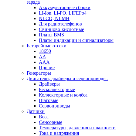
заряда
Аккумуляторные сборки
LI-Ion, LI-PO, LIFEPo4
NI-CD, NI-MH
Для радиотелефонов
Свинцово-кислотные
Платы BMS
Платы индикации и сигнализаторы
Батарейные отсеки
18650
AA
AAA
Прочие
Генераторы
Двигатели, драйверы и сервоприводы.
Драйверы
Бесколлекторные
Коллекторные и колёса
Шаговые
Сервоприводы
Датчики
Веса
Сенсорные
Температуры, давления и влажности
Тока и напряжения