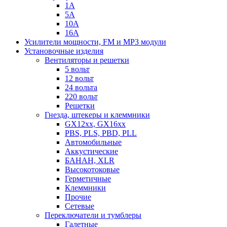
1А
5А
10А
16А
Усилители мощности, FM и MP3 модули
Установочные изделия
Вентиляторы и решетки
5 вольт
12 вольт
24 вольта
220 вольт
Решетки
Гнезда, штекеры и клеммники
GX12xx, GX16xx
PBS, PLS, PBD, PLL
Автомобильные
Аккустические
БАНАН, XLR
Высокотоковые
Герметичные
Клеммники
Прочие
Сетевые
Переключатели и тумблеры
Галетные