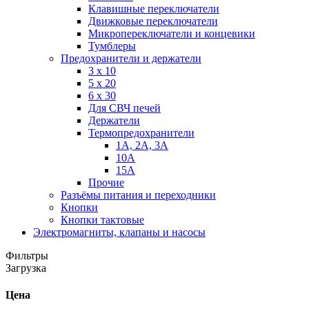
Клавишные переключатели
Движковые переключатели
Микропереключатели и концевики
Тумблеры
Предохранители и держатели
3 х 10
5 х 20
6 х 30
Для СВЧ печей
Держатели
Термопредохранители
1А, 2А, 3А
10А
15А
Прочие
Разъёмы питания и переходники
Кнопки
Кнопки тактовые
Электромагниты, клапаны и насосы
Фильтры
Загрузка
Цена