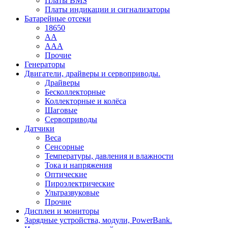
Платы BMS
Платы индикации и сигнализаторы
Батарейные отсеки
18650
AA
AAA
Прочие
Генераторы
Двигатели, драйверы и сервоприводы.
Драйверы
Бесколлекторные
Коллекторные и колёса
Шаговые
Сервоприводы
Датчики
Веса
Сенсорные
Температуры, давления и влажности
Тока и напряжения
Оптические
Пироэлектрические
Ультразвуковые
Прочие
Дисплеи и мониторы
Зарядные устройства, модули, PowerBank.