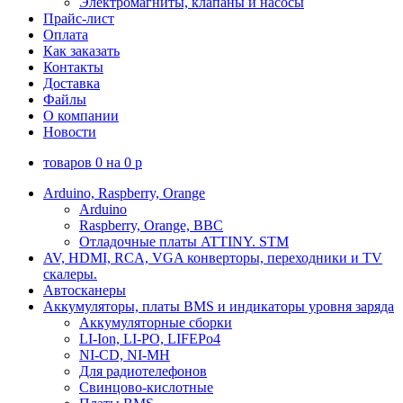
Электромагниты, клапаны и насосы
Прайс-лист
Оплата
Как заказать
Контакты
Доставка
Файлы
О компании
Новости
товаров
0
на
0
p
Arduino, Raspberry, Orange
Arduino
Raspberry, Orange, BBC
Отладочные платы ATTINY. STM
AV, HDMI, RCA, VGA конверторы, переходники и TV
скалеры.
Автосканеры
Аккумуляторы, платы BMS и индикаторы уровня заряда
Аккумуляторные сборки
LI-Ion, LI-PO, LIFEPo4
NI-CD, NI-MH
Для радиотелефонов
Свинцово-кислотные